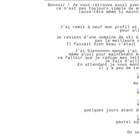
Bonsoir ! Je vous retrouve aussi ave
ce n'est pas toujours simple de m
casse-tête même si maint
J'ai remis à neuf mon profil et
pour al
Je reviens d'une semaine de ski 
pas la meilleure 
Il faisait bien beau c'était
J'ai biennnnnn mangé j'ai
même plus) pour maintenant 
va falloir que je rédige mes let
Je vais d'ail
En attendant je vous mon
il y a peu de te
ma
quelques jours avant d
pastel aq
On s