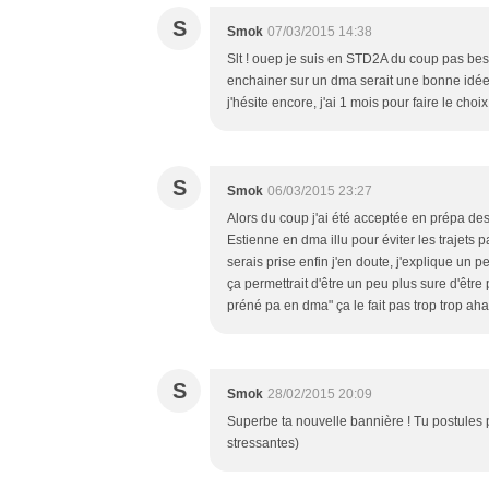
S
Smok
07/03/2015 14:38
Slt ! ouep je suis en STD2A du coup pas bes
enchainer sur un dma serait une bonne idée,
j'hésite encore, j'ai 1 mois pour faire le choi
S
Smok
06/03/2015 23:27
Alors du coup j'ai été acceptée en prépa des
Estienne en dma illu pour éviter les trajets
serais prise enfin j'en doute, j'explique u
ça permettrait d'être un peu plus sure d'être
préné pa en dma" ça le fait pas trop trop ah
S
Smok
28/02/2015 20:09
Superbe ta nouvelle bannière ! Tu postules 
stressantes)