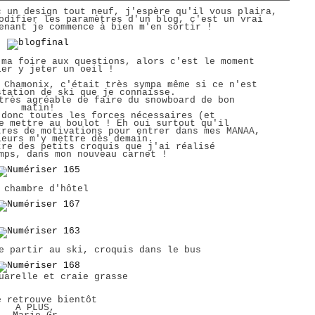
c un design tout neuf, j'espère qu'il vous plaira,
odifier les paramètres d'un blog, c'est un vrai
enant je commence à bien m'en sortir !
 ma foire aux questions, alors c'est le moment
ler y jeter un oeil !
à Chamonix, c'était très sympa même si ce n'est
station de ski que je connaisse.
 très agréable de faire du snowboard de bon
matin!
 donc toutes les forces nécessaires (et
me mettre au boulot ! Eh oui surtout qu'il
tres de motivations pour entrer dans mes MANAA,
leurs m'y mettre dès demain.
tre des petits croquis que j'ai réalisé
mps, dans mon nouveau carnet !
 chambre d'hôtel
e partir au ski, croquis dans le bus
uarelle et craie grasse
e retrouve bientôt
A PLUS,