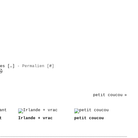
es [
…
]
- Permalien [
#
]
petit coucou
t
Irlande + vrac
petit coucou