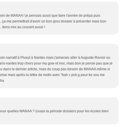
oin de MANAA ! je pensais aussi que faire l'année de prépa puis
 ça me permettrait d'avoir un bon gros dossier à présenter mais bon
x.. tiens moi au courant aussi !
sin narratif à Pivaut à Nantes mais j'aimerais aller à Auguste-Renoir ou
 paris-nantes trop chers pour ma gow et moi, mais bon je pense pas que je
n peu dans le dernier article, mais du coup pas besoin de MANAA même si
 prise mais après la lettre de motiv avec "bah c pck g peur ke vou me
aha
pour quelles MANAA ? (ouais la période dossiers pour les écoles bien